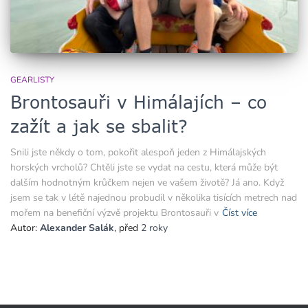
GEARLISTY
Brontosauři v Himálajích – co
zažít a jak se sbalit?
Snili jste někdy o tom, pokořit alespoň jeden z Himálajských
horských vrcholů? Chtěli jste se vydat na cestu, která může být
dalším hodnotným krůčkem nejen ve vašem životě? Já ano. Když
jsem se tak v létě najednou probudil v několika tisících metrech nad
mořem na benefiční výzvě projektu Brontosauři v
Číst více
Autor:
Alexander Salák
, před
2 roky