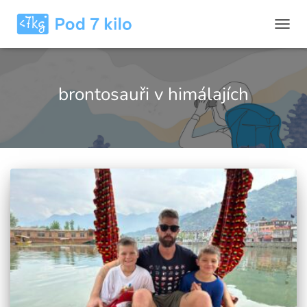
PŘEP
NAVIG
brontosauři v himálajích