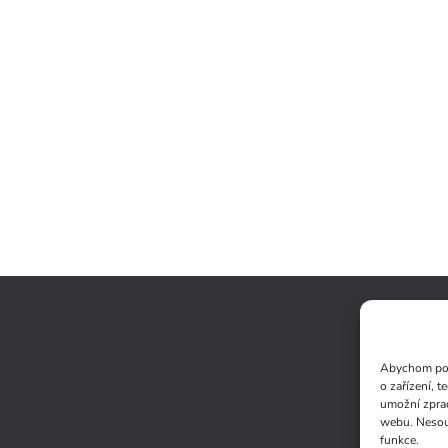
Abychom posk
o zařízení, 
umožní zprac
webu. Nesouh
funkce.