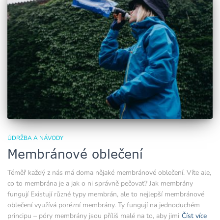
ÚDRŽBA A NÁVODY
Membránové oblečení
Téměř každý z nás má doma nějaké membránové oblečení. Víte ale,
co to membrána je a jak o ni správně pečovat? Jak membrány
fungují Existují různé typy membrán, ale to nejlepší membránové
oblečení využívá porézní membrány. Ty fungují na jednoduchém
principu – póry membrány jsou příliš malé na to, aby jimi
Číst více