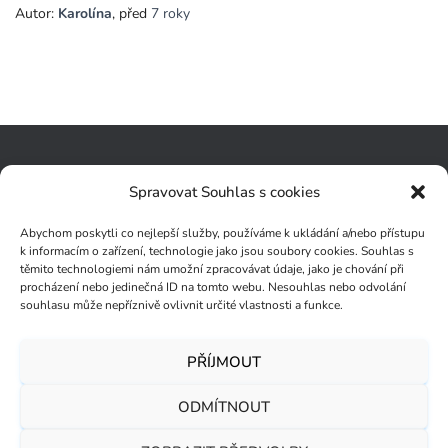
Autor:
Karolína
, před
7 roky
VŠECHNY ČLÁNKY
Spravovat Souhlas s cookies
ZÁSADY OCHRANY OSOBNÍCH ÚDAJŮ
Abychom poskytli co nejlepší služby, používáme k ukládání a/nebo přístupu
k informacím o zařízení, technologie jako jsou soubory cookies. Souhlas s
těmito technologiemi nám umožní zpracovávat údaje, jako je chování při
ZÁSADY COOKIES (EU)
procházení nebo jedinečná ID na tomto webu. Nesouhlas nebo odvolání
souhlasu může nepříznivě ovlivnit určité vlastnosti a funkce.
PŘÍJMOUT
KAM VYRAZIT
GEARLISTY
O VYBAVENÍ
ODMÍTNOUT
CESTOVATELSKÉ RADY
OBCHOD
KONTAKT