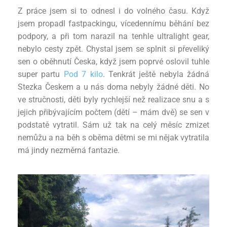
Z práce jsem si to odnesl i do volného času. Když
jsem propadl fastpackingu, vícedennímu běhání bez
podpory, a při tom narazil na tenhle ultralight gear,
nebylo cesty zpět. Chystal jsem se splnit si převeliký
sen o oběhnutí Česka, když jsem poprvé oslovil tuhle
super partu
Pod 7 kilo
.
Tenkrát ještě nebyla žádná
Stezka Českem a u nás doma nebyly žádné děti. No
ve stručnosti, děti byly rychlejší než realizace snu a s
jejich přibývajícím počtem (dětí – mám dvě) se sen v
podstatě vytratil. Sám už tak na celý měsíc zmizet
nemůžu a na běh s oběma dětmi se mi nějak vytratila
má jindy nezměrná fantazie.