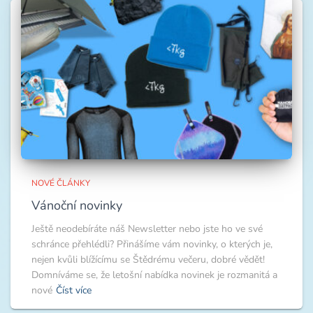
NOVÉ ČLÁNKY
Vánoční novinky
Ještě neodebíráte náš Newsletter nebo jste ho ve své
schránce přehlédli? Přinášíme vám novinky, o kterých je,
nejen kvůli blížícímu se Štědrému večeru, dobré vědět!
Domníváme se, že letošní nabídka novinek je rozmanitá a
nové
Číst více