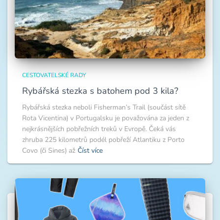
CESTOVATELSKÉ RADY
Rybářská stezka s batohem pod 3 kila?
Rybářská stezka neboli Fisherman’s Trail (součást sítě
Rota Vicentina) v Portugalsku je považována za jeden z
nejkrásnějších pobřežních treků v Evropě. Čeká vás
zhruba 225 kilometrů podél pobřeží Atlantiku z Porto
Covo (či Sines) až
Číst více