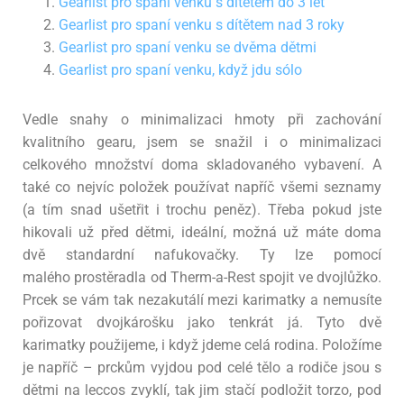
Gearlist pro spaní venku s dítětem do 3 let
Gearlist pro spaní venku s dítětem nad 3 roky
Gearlist pro spaní venku se dvěma dětmi
Gearlist pro spaní venku, když jdu sólo
Vedle snahy o minimalizaci hmoty při zachování
kvalitního
gearu, jsem se snažil i o minimalizaci
celkového množství doma skladovaného vybavení. A
také co nejvíc
položek používat napříč všemi seznamy
(a tím snad ušetřit i trochu peněz). Třeba pokud jste
hikovali
už před dětmi, ideální, možná už máte doma
dvě standardní nafukovačky. Ty lze pomocí
malého
prostěradla od Therm-a-Rest spojit ve dvojlůžko.
Prcek se vám tak nezakutálí mezi karimatky a
nemusíte
pořizovat dvojkárošku jako tenkrát já. Tyto dvě
karimatky použijeme, i když jdeme
celá rodina. Položíme
je napříč – prckům vyjdou pod celé tělo a rodiče jsou s
dětmi na leccos zvyklí,
tak jim stačí podložit torzo, pod