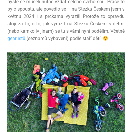
byste se museli nutně vzdát celého svého snu. Práce to
bylo spoustu, ale povedlo se – na Stezku Českem jsem v
květnu 2024 i s prckama vyrazil! Protože to opravdu
stojí za to, o to, jak vyrazit na Stezku Českem s dětmi
(nebo kamkoliv jinam
)
se tu s vámi nyní podělím. V
četně
gearlistů
(seznamů vybavení) podle stáří dětí.