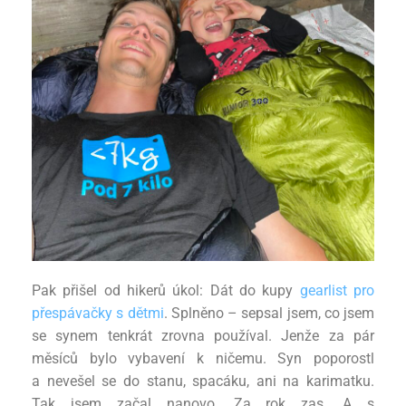
Pak přišel od hikerů úkol: Dát do kupy
gearlist pro
přespávačky s dětmi
. Splněno – sepsal jsem, co
jsem
se synem tenkrát zrovna používal. Jenže za pár
měsíců bylo vybavení k ničemu. Syn poporostl
a
nevešel se do stanu, spacáku, ani na karimatku.
Tak jsem začal nanovo. Za rok zas. A s