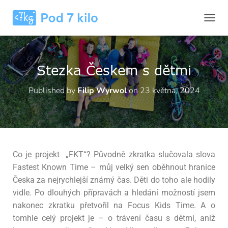
P
Ř
E
P
N
Stezka Českem s dětmi
O
U
Published by
Filip Wyrwol
on
23 května, 2024
T
N
A
V
I
G
A
Co je projekt „FKT“? Původně zkratka slučovala slova
C
Fastest Known Time – můj velký sen oběhnout hranice
I
Česka za nejrychlejší známý čas. Děti do toho ale hodily
vidle. Po dlouhých přípravách a hledání možností jsem
nakonec zkratku přetvořil na Focus Kids Time. A o
tomhle celý projekt je – o trávení času s dětmi, aniž