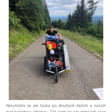
Nevytratila se ale touha po dlouhých bězích a nocích
pod hvězdnou oblohou. Tak jsem po pár měsících zase