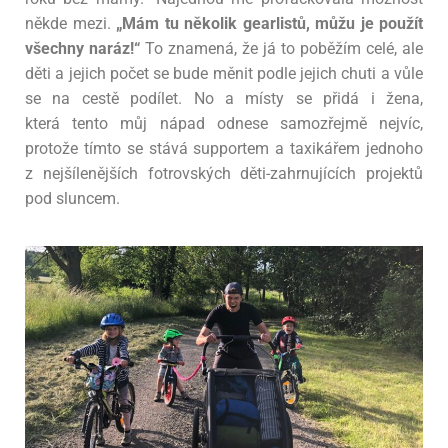
někde mezi.
„Mám tu
několik gearlistů, můžu je použít
všechny naráz!“
To znamená, že já to poběžím celé, ale
děti a jejich
počet se bude měnit podle jejich chuti a vůle
se na cestě podílet. No a místy se přidá i žena,
která
tento můj nápad odnese samozřejmě nejvíc,
protože tímto se stává supportem a taxikářem jednoho
z
nejšílenějších fotrovských děti-zahrnujících projektů
pod sluncem.