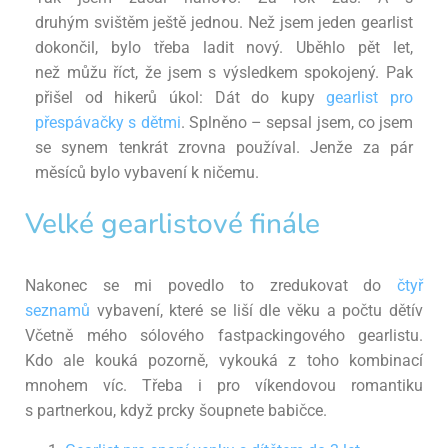
druhým
svištěm ještě jednou. Než jsem jeden gearlist
dokončil, bylo třeba ladit nový. Uběhlo pět let,
než
můžu říct, že jsem s výsledkem spokojený.
Pak
přišel od hikerů úkol: Dát do kupy
gearlist pro
přespávačky s dětmi
. Splněno – sepsal jsem, co
jsem
se synem tenkrát zrovna používal. Jenže za pár
měsíců bylo vybavení k ničemu.
Velké gearlistové finále
Nakonec se mi povedlo to zredukovat do
čtyř
seznamů
vybavení, které se liší dle věku a počtu dětív
Včetně mého sólového fastpackingového gearlistu.
Kdo
ale kouká pozorně, vykouká z toho kombinací
mnohem víc. Třeba i pro víkendovou romantiku
s
partnerkou, když prcky šoupnete babičce.