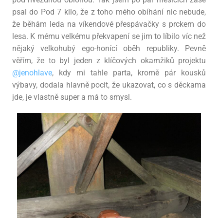
psal do Pod 7 kilo, že z toho mého obíhání nic nebude,
že běhám leda na víkendové přespávačky s prckem do
lesa. K mému velkému překvapení se jim to líbilo víc než
nějaký velkohubý ego-honící oběh republiky. Pevně
věřím, že to byl jeden z klíčových okamžiků projektu
@jenohlave
, kdy mi tahle parta, kromě pár kousků
výbavy, dodala hlavně pocit, že ukazovat, co s děckama
jde, je vlastně super a má to smysl.