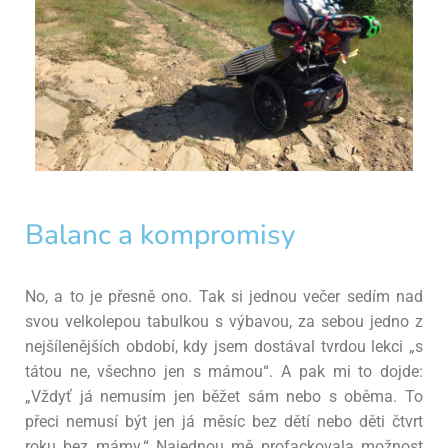
Balanc a kompromisy
No, a to je přesně ono. Tak si jednou večer sedím nad
svou velkolepou tabulkou s výbavou, za sebou
jedno z
nejšílenějších období, kdy jsem dostával tvrdou lekci „s
tátou ne, všechno jen s mámou“. A
pak mi to dojde:
„Vždyť já nemusím jen běžet sám nebo s oběma. To
přeci nemusí být jen já měsíc
bez dětí nebo děti čtvrt
roku bez mámy.“ Najednou mě profackovala možnost