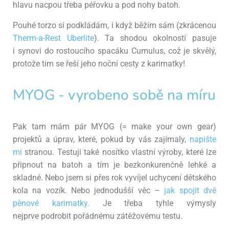
hlavu nacpou třeba péřovku a pod nohy batoh.
Pouhé torzo si podkládám, i když běžím sám (zkrácenou
Therm-a-Rest Uberlite
). Ta shodou okolností pasuje
i
synovi do rostoucího spacáku Cumulus, což je skvělý,
protože tím se řeší jeho noční cesty z karimatky!
MYOG - vyrobeno sobě na míru
Pak tam mám pár MYOG (= make your own gear)
projektů a úprav, které, pokud by vás zajímaly,
napište
mi
stranou. Testuji také
nosítko vlastní výroby, které lze
připnout na batoh a tím je bezkonkurenčně lehké a
skladné.
Nebo jsem si přes rok vyvíjel uchycení dětského
kola na vozík. Nebo jednodušší věc –
jak spojit dvě
pěnové karimatky.
Je třeba tyhle výmysly
nejprve
podrobit pořádnému zátěžovému testu.