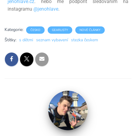
jenohlave.cz
. nebo mě podpořit sledováním na
instagramu
@jenohlave
.
Kategorie:
ČESKO
GEARLISTY
NOVÉ ČLÁNKY
Štítky:
s dětmi
seznam vybavení
stezka českem