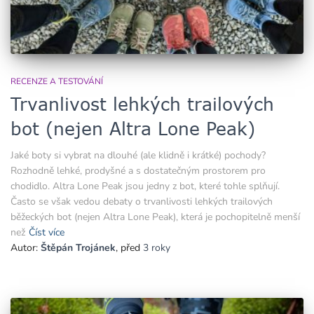
RECENZE A TESTOVÁNÍ
Trvanlivost lehkých trailových
bot (nejen Altra Lone Peak)
Jaké boty si vybrat na dlouhé (ale klidně i krátké) pochody?
Rozhodně lehké, prodyšné a s dostatečným prostorem pro
chodidlo. Altra Lone Peak jsou jedny z bot, které tohle splňují.
Často se však vedou debaty o trvanlivosti lehkých trailových
běžeckých bot (nejen Altra Lone Peak), která je pochopitelně menší
než
Číst více
Autor:
Štěpán Trojánek
, před
3 roky