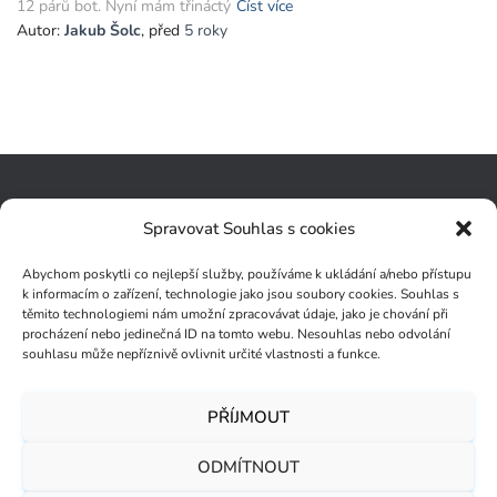
12 párů bot. Nyní mám třináctý
Číst více
Autor:
Jakub Šolc
, před
5 roky
VŠECHNY ČLÁNKY
Spravovat Souhlas s cookies
ZÁSADY OCHRANY OSOBNÍCH ÚDAJŮ
Abychom poskytli co nejlepší služby, používáme k ukládání a/nebo přístupu
k informacím o zařízení, technologie jako jsou soubory cookies. Souhlas s
těmito technologiemi nám umožní zpracovávat údaje, jako je chování při
ZÁSADY COOKIES (EU)
procházení nebo jedinečná ID na tomto webu. Nesouhlas nebo odvolání
souhlasu může nepříznivě ovlivnit určité vlastnosti a funkce.
PŘÍJMOUT
KAM VYRAZIT
GEARLISTY
O VYBAVENÍ
ODMÍTNOUT
CESTOVATELSKÉ RADY
OBCHOD
KONTAKT