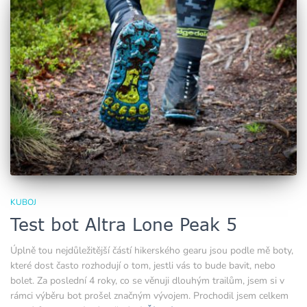
KUBOJ
Test bot Altra Lone Peak 5
Úplně tou nejdůležitější částí hikerského gearu jsou podle mě boty,
které dost často rozhodují o tom, jestli vás to bude bavit, nebo
bolet. Za poslední 4 roky, co se věnuji dlouhým trailům, jsem si v
rámci výběru bot prošel značným vývojem. Prochodil jsem celkem