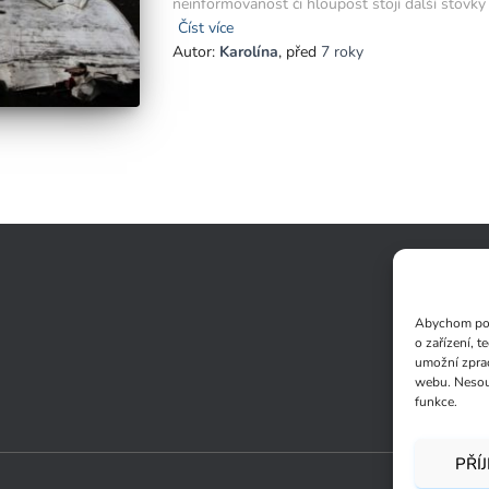
neinformovanost či hloupost stojí další stovky
Číst více
Autor:
Karolína
, před
7 roky
Abychom posk
o zařízení, 
umožní zprac
webu. Nesouh
funkce.
PŘÍ