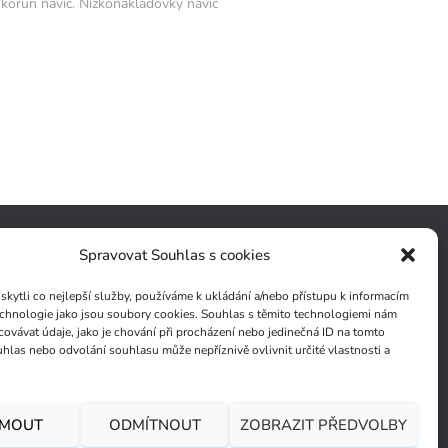
 korun navíc. Nízkonákladovky navíc
Spravovat Souhlas s cookies
ytli co nejlepší služby, používáme k ukládání a/nebo přístupu k informacím
technologie jako jsou soubory cookies. Souhlas s těmito technologiemi nám
ovávat údaje, jako je chování při procházení nebo jedinečná ID na tomto
las nebo odvolání souhlasu může nepříznivě ovlivnit určité vlastnosti a
JMOUT
ODMÍTNOUT
ZOBRAZIT PŘEDVOLBY