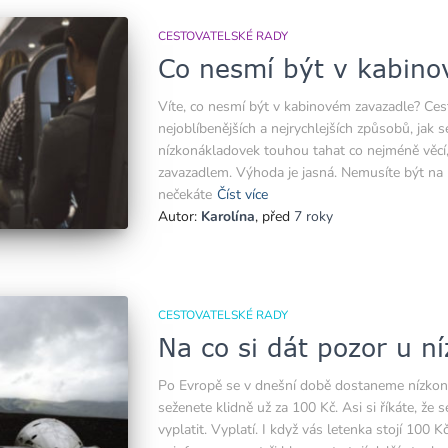
CESTOVATELSKÉ RADY
Co nesmí být v kabin
Víte, co nesmí být v kabinovém zavazadle? Cest
nejoblíbenějších a nejrychlejších způsobů, jak
nízkonákladovek touhou tahat co nejméně věcí, l
zavazadlem. Výhoda je jasná. Nemusíte být na let
nečekáte
Číst více
Autor:
Karolína
, před
7 roky
CESTOVATELSKÉ RADY
Na co si dát pozor u n
Po Evropě se v dnešní době dostaneme nízkon
seženete klidně už za 100 Kč. Asi si říkáte, ž
vyplatit. Vyplatí. I když vás letenka stojí 100 K