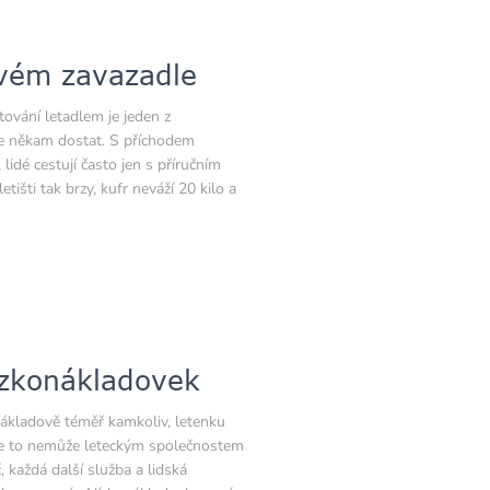
ovém zavazadle
ování letadlem je jeden z
 se někam dostat. S příchodem
idé cestují často jen s příručním
išti tak brzy, kufr neváží 20 kilo a
ízkonákladovek
ákladově téměř kamkoliv, letenku
e se to nemůže leteckým společnostem
č, každá další služba a lidská