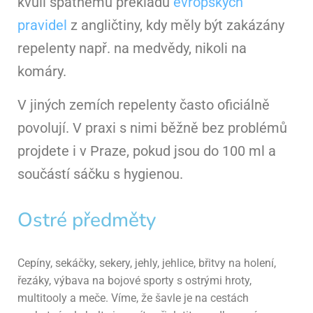
kvůli špatnému překladu
evropských
pravidel
z angličtiny, kdy měly být zakázány
repelenty např. na medvědy, nikoli na
komáry.
V jiných zemích repelenty často oficiálně
povolují. V praxi s nimi běžně bez problémů
projdete i v Praze, pokud jsou do 100 ml a
součástí sáčku s hygienou.
Ostré předměty
Cepíny, sekáčky, sekery, jehly, jehlice, břitvy na holení,
řezáky, výbava na bojové sporty s ostrými hroty,
multitooly a meče. Víme, že šavle je na cestách