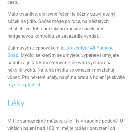
cestu.
Málo trvanlivé, ale levné řešení je běžný uzavíratelný
sáček na jídlo. Sáček mějte po ruce, na některých
letištích, vč. toho pražského, musíte sáček před
rentgenovou kontrolou ze zavazadla vyndat.
Zajímavým zlepšovákem je
Lifeventure All-Purpose
Soap
. Mýdlo, se kterým se umyjete, vyperete i umyjete
nádobí a je tak koncentrované, že vám vystačí i na
několik týdnů. Na tuhá mýdla se omezení nevztahují
vůbec. Pro některé účely, např. na praní a holení je skvělé
mýdlo v plátcích
.
Léky
Mít je samozřejmě můžete, a to i ty v kapalné podobě. U
větších balení nad 100 ml mějte raději i potvrzení od