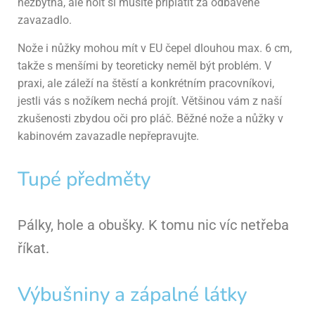
nezbytná, ale holt si musíte připlatit za odbavené
zavazadlo.
Nože i nůžky mohou mít v EU čepel dlouhou max. 6 cm,
takže s menšími by teoreticky neměl být problém. V
praxi, ale záleží na štěstí a konkrétním pracovníkovi,
jestli vás s nožíkem nechá projít. Většinou vám z naší
zkušenosti zbydou oči pro pláč. Běžné nože a nůžky v
kabinovém zavazadle nepřepravujte.
Tupé předměty
Pálky, hole a obušky. K tomu nic víc netřeba
říkat.
Výbušniny a zápalné látky