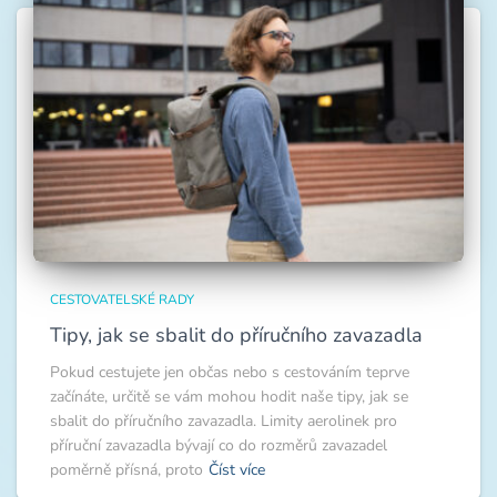
CESTOVATELSKÉ RADY
Tipy, jak se sbalit do příručního zavazadla
Pokud cestujete jen občas nebo s cestováním teprve
začínáte, určitě se vám mohou hodit naše tipy, jak se
sbalit do příručního zavazadla. Limity aerolinek pro
příruční zavazadla bývají co do rozměrů zavazadel
poměrně přísná, proto
Číst více