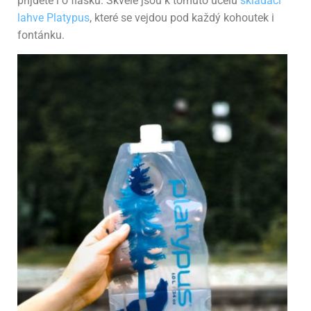
přijdete i o flašku. Skvělé jsou k tomuto účelu
skládací
lahve Platypus
, které se vejdou pod každý kohoutek i
fontánku.