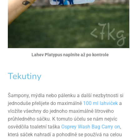
Lahev Platypus naplníte až po kontrole
Tekutiny
Šampony, mýdla nebo pálenku a další nezbytnosti si
jednoduše přelijete do maximálně
100 ml lahviček
a
vložíte všechny do jednoho maximálně litrového
průhledného sáčku. K tomuto účelu se nám nejvíc
osvědčila toaletní taška
Osprey Wash Bag Carry on
,
která sáček nahradí a pohodlně se používá na celou