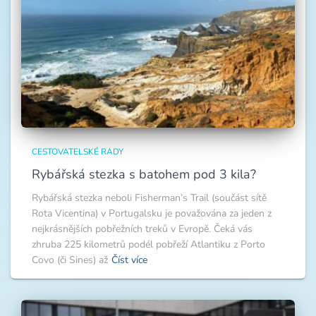
CESTOVATELSKÉ RADY
Rybářská stezka s batohem pod 3 kila?
Rybářská stezka neboli Fisherman’s Trail (součást sítě
Rota Vicentina) v Portugalsku je považována za jeden z
nejkrásnějších pobřežních treků v Evropě. Čeká vás
zhruba 225 kilometrů podél pobřeží Atlantiku z Porto
Covo (či Sines) až
Číst více