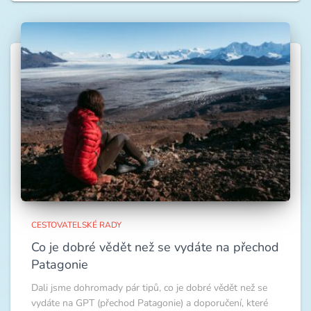
CESTOVATELSKÉ RADY
Co je dobré vědět než se vydáte na přechod
Patagonie
Dali jsme dohromady pár tipů, co je dobré vědět než se
vydáte na GPT (přechod Patagonie) a doporučení, které