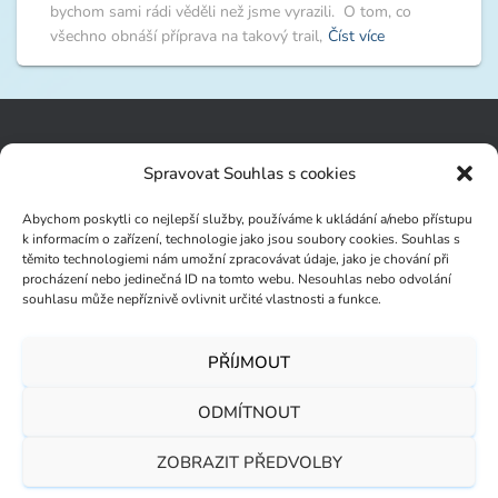
bychom sami rádi věděli než jsme vyrazili. O tom, co
všechno obnáší příprava na takový trail,
Číst více
VŠECHNY ČLÁNKY
Spravovat Souhlas s cookies
ZÁSADY OCHRANY OSOBNÍCH ÚDAJŮ
Abychom poskytli co nejlepší služby, používáme k ukládání a/nebo přístupu
k informacím o zařízení, technologie jako jsou soubory cookies. Souhlas s
těmito technologiemi nám umožní zpracovávat údaje, jako je chování při
ZÁSADY COOKIES (EU)
procházení nebo jedinečná ID na tomto webu. Nesouhlas nebo odvolání
souhlasu může nepříznivě ovlivnit určité vlastnosti a funkce.
PŘÍJMOUT
KAM VYRAZIT
GEARLISTY
O VYBAVENÍ
ODMÍTNOUT
CESTOVATELSKÉ RADY
OBCHOD
KONTAKT
ZOBRAZIT PŘEDVOLBY
Hestia | Vyvinul
ThemeIsle