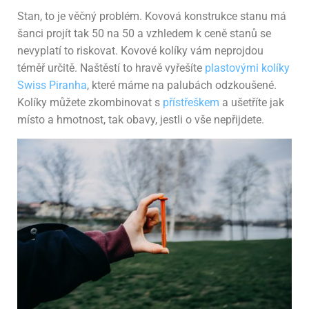
Stan, to je věčný problém. Kovová konstrukce stanu má
šanci projít tak 50 na 50 a vzhledem k ceně stanů se
nevyplatí to riskovat. Kovové kolíky vám neprojdou
téměř určitě. Naštěstí to hravě vyřešíte
plastovými kolíky
Swiss Piranha
, které máme na palubách odzkoušené.
Kolíky můžete zkombinovat s
přístřeškem
a ušetříte jak
místo a hmotnost, tak obavy, jestli o vše nepřijdete.