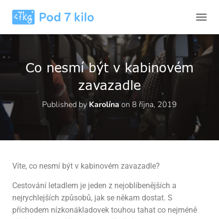
P
Ř
E
P
N
Co nesmí být v kabinovém
O
U
zavazadle
T
N
Published by
Karolína
on
8 října, 2019
A
V
I
G
A
C
I
Víte, co nesmí být v kabinovém zavazadle?
Cestování letadlem je jeden z nejoblíbenějších a
nejrychlejších způsobů, jak se někam dostat. S
příchodem nízkonákladovek touhou tahat co nejméně