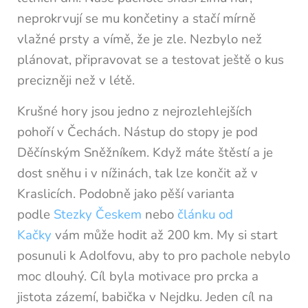
neprokrvují se mu končetiny a stačí mírně
vlažné prsty a vímě, že je zle. Nezbylo než
plánovat, připravovat se a testovat ještě o kus
precizněji než v létě.
Krušné hory jsou jedno z nejrozlehlejších
pohoří v Čechách. Nástup do stopy je pod
Děčínským Sněžníkem. Když máte štěstí a je
dost sněhu i v nížinách, tak lze končit až v
Kraslicích. Podobně jako pěší varianta
podle
Stezky Českem
nebo
článku od
Kačky
vám může hodit až 200 km. My si start
posunuli k Adolfovu, aby to pro pachole nebylo
moc dlouhý. Cíl byla motivace pro prcka a
jistota zázemí, babička v Nejdku. Jeden cíl na