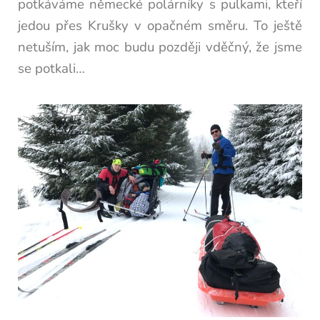
potkáváme německé polárníky s pulkami, kteří
jedou přes Krušky v opačném směru. To ještě
netuším, jak moc budu později vděčný, že jsme
se potkali…