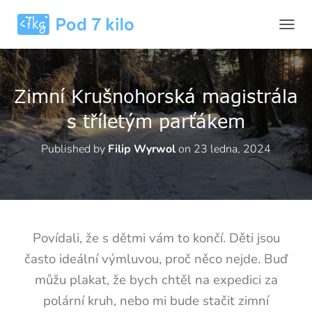
P
Ř
E
P
N
Zimní Krušnohorská magistrála
O
U
s tříletým parťákem
T
N
Published by
Filip Wyrwol
on
23 ledna, 2024
A
V
I
G
A
C
I
Povídali, že s dětmi vám to končí. Děti jsou
často ideální výmluvou, proč něco nejde. Buď
můžu plakat, že bych chtěl na expedici za
polární kruh, nebo mi bude stačit zimní