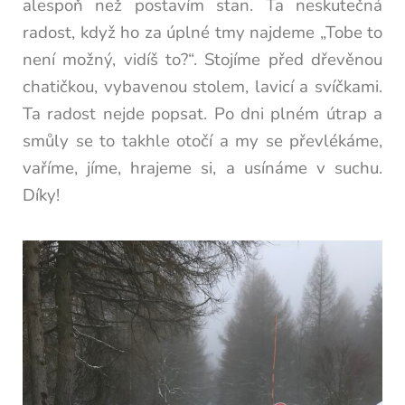
alespoň než postavím stan. Ta neskutečná
radost, když ho za úplné tmy najdeme „Tobe to
není možný, vidíš to?“. Stojíme před dřevěnou
chatičkou, vybavenou stolem, lavicí a svíčkami.
Ta radost nejde popsat. Po dni plném útrap a
smůly se to takhle otočí a my se převlékáme,
vaříme, jíme, hrajeme si, a usínáme v suchu.
Díky!