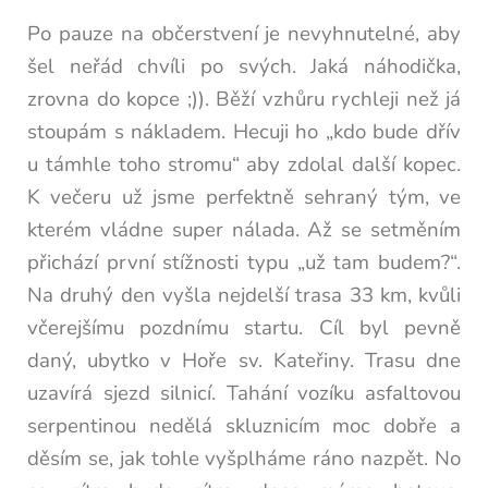
Po pauze na občerstvení je nevyhnutelné, aby
šel neřád chvíli po svých. Jaká náhodička,
zrovna do kopce ;)). Běží vzhůru rychleji než já
stoupám s nákladem. Hecuji ho „kdo bude dřív
u támhle toho stromu“ aby zdolal další kopec.
K večeru už jsme perfektně sehraný tým, ve
kterém vládne super nálada. Až se setměním
přichází první stížnosti typu „už tam budem?“.
Na druhý den vyšla nejdelší trasa 33 km, kvůli
včerejšímu pozdnímu startu. Cíl byl pevně
daný, ubytko v Hoře sv. Kateřiny. Trasu dne
uzavírá sjezd silnicí. Tahání vozíku asfaltovou
serpentinou nedělá skluznicím moc dobře a
děsím se, jak tohle vyšplháme ráno nazpět. No