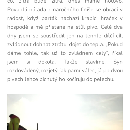
co, zítra bude zítra, dnes máme hotovo.
Povadlá nálada z náročného finiše se obrací v
radost, když parťák nachází krabici hraček v
hospodě a mě přistane na stůl pivo. Celé dva
dny jsem se soustředil jen na tenhle dílčí cíl,
zvládnout dohnat ztrátu, dojet do tepla. „Pokud
dáme tohle, tak už to zvládnem celý“, říkal
jsem si dokola. Takže slavíme. Syn
rozdováděný, rozjetý jak parní válec, já po dvou
pivech lehce picnutý ho kočíruju do pelechu.