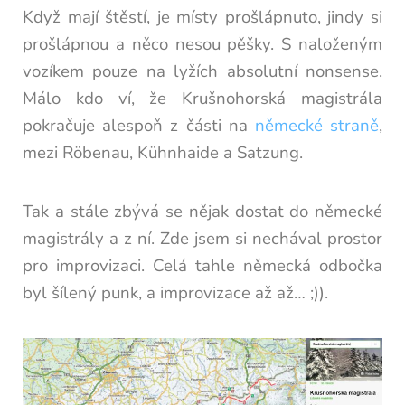
Když mají štěstí, je místy prošlápnuto, jindy si
prošlápnou a něco nesou pěšky. S naloženým
vozíkem pouze na lyžích absolutní nonsense.
Málo kdo ví, že Krušnohorská magistrála
pokračuje alespoň z části na
německé straně
,
mezi Röbenau, Kühnhaide a Satzung.
Tak a stále zbývá se nějak dostat do německé
magistrály a z ní. Zde jsem si nechával prostor
pro improvizaci. Celá tahle německá odbočka
byl šílený punk, a improvizace až až… ;)).