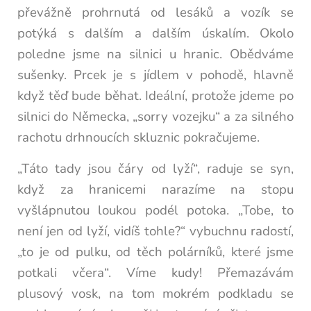
převážně prohrnutá od lesáků a vozík se
potýká s dalším a dalším úskalím. Okolo
poledne jsme na silnici u hranic. Obědváme
sušenky. Prcek je s jídlem v pohodě, hlavně
když těď bude běhat. Ideální, protože jdeme po
silnici do Německa, „sorry vozejku“ a za silného
rachotu drhnoucích skluznic pokračujeme.
„Táto tady jsou čáry od lyží“, raduje se syn,
když za hranicemi narazíme na stopu
vyšlápnutou loukou podél potoka. „Tobe, to
není jen od lyží, vidíš tohle?“ vybuchnu radostí,
„to je od pulku, od těch polárníků, které jsme
potkali včera“. Víme kudy! Přemazávám
plusový vosk, na tom mokrém podkladu se