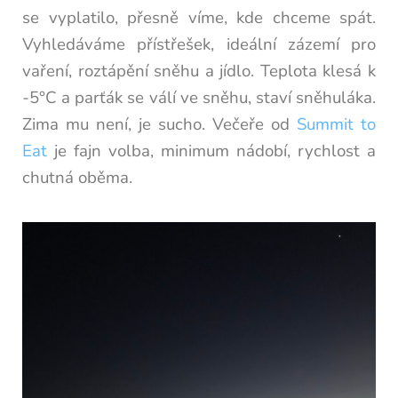
se vyplatilo, přesně víme, kde chceme spát.
Vyhledáváme přístřešek, ideální zázemí pro
vaření, roztápění sněhu a jídlo. Teplota klesá k
-5°C a parťák se válí ve sněhu, staví sněhuláka.
Zima mu není, je sucho. Večeře od
Summit to
Eat
je fajn volba, minimum nádobí, rychlost a
chutná oběma.