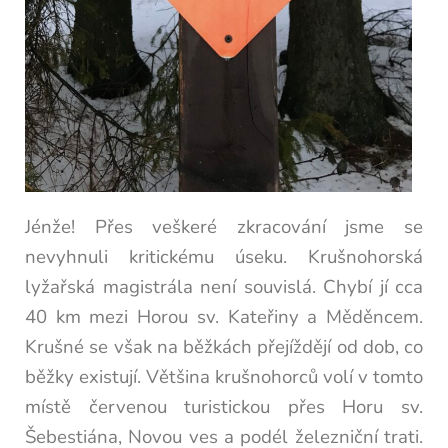
Jénže! Přes veškeré zkracování jsme se
nevyhnuli kritickému úseku. Krušnohorská
lyžařská magistrála není souvislá. Chybí jí cca
40 km mezi Horou sv. Kateřiny a Měděncem.
Krušné se však na běžkách přejíždějí od dob, co
běžky existují. Většina krušnohorců volí v tomto
místě červenou turistickou přes Horu sv.
Šebestiána, Novou ves a podél železniční trati.