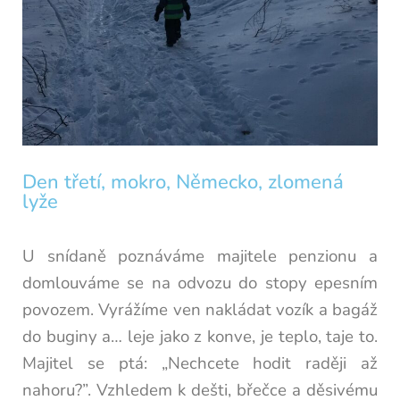
Den třetí, mokro, Německo, zlomená
lyže
U snídaně poznáváme majitele penzionu a
domlouváme se na odvozu do stopy epesním
povozem. Vyrážíme ven nakládat vozík a bagáž
do buginy a… leje jako z konve, je teplo, taje to.
Majitel se ptá: „Nechcete hodit raději až
nahoru?”. Vzhledem k dešti, břečce a děsivému