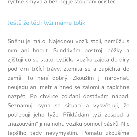
rychle smývá a bez něj je stoupání očistec.
Ještě že těch lyží máme tolik
Sněhu je málo. Najednou vozík stojí, nemůžu s
ním ani hnout. Sundávám postroj, běžky a
zjišťuji co se stalo. Lyžička vozíku zajela do díry
pod drn trčící trávy, zlomila se a zapíchla do
země. To není dobrý. Zkouším ji narovnat,
neujedu ani metr a hned se zalomí a zapíchne
nazpět. Po chvilce zoufání dostávám nápad.
Seznamuji syna se situací a vysvětluji, že
potřebuji jeho lyže. Přikládám lyži zespod a
„nazouvám“ ji na nohu vozíku pomocí pásků. Nic
lepšího tady nevymyslím. Pomalu zkoušíme