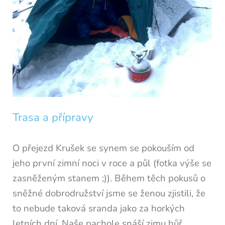
Trasa a přípravy
O přejezd Krušek se synem se pokouším od
jeho první zimní noci v roce a půl (fotka výše se
zasněženým stanem ;)). Během těch pokusů o
sněžné dobrodružství jsme se ženou zjistili, že
to nebude taková sranda jako za horkých
letních dní. Naše pachole snáší zimu hůř,