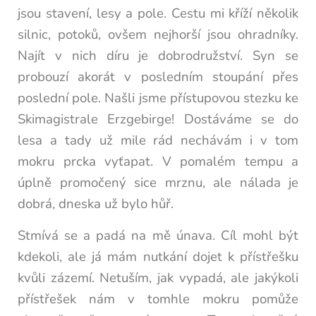
jsou stavení, lesy a pole. Cestu mi kříží několik
silnic, potoků, ovšem nejhorší jsou ohradníky.
Najít v nich díru je dobrodružství. Syn se
probouzí akorát v posledním stoupání přes
poslední pole. Našli jsme přístupovou stezku ke
Skimagistrale Erzgebirge! Dostáváme se do
lesa a tady už mile rád nechávám i v tom
mokru prcka vyťapat. V pomalém tempu a
úplně promočený sice mrznu, ale nálada je
dobrá, dneska už bylo hůř.
Stmívá se a padá na mě únava. Cíl mohl být
kdekoli, ale já mám nutkání dojet k přístřešku
kvůli zázemí. Netuším, jak vypadá, ale jakýkoli
přístřešek nám v tomhle mokru pomůže