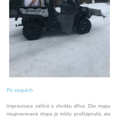
Po stopách
Improvizace začíná o chvilku dříve.
Dle mapy
neupravovaná stopa je místy prošlápnutá, ale