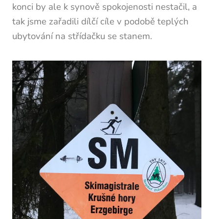
konci by ale k synově spokojenosti nestačil, a
tak jsme zařadili dílčí cíle v podobě teplých
ubytování na střídačku se stanem.